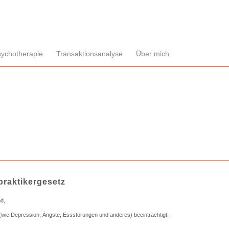
sychotherapie
Transaktionsanalyse
Über mich
praktikergesetz
nd,
(wie Depression, Ängste, Essstörungen und anderes) beeinträchtigt,