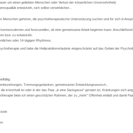
Trauer um einen geliebten Menschen oder Verlust der körperlichen Unversehrtheit)
ensqualität entwickeln, sich selbst verwirklichen…
en Menschen gehören, die psychotherapeutische Unterstützung suchen und für sich in Ansp
ig kennenzulernen und festzustellen, ob eine gemeinsame Arbeit beginnen kann. Anschließend
ren bzw. zu entwickeln.
entlichen oder 14-tägigen Rhythmus.
sychotherapie und habe die Heilpraktikererlaubnis eingeschränkt auf das Gebiet der Psychot
lfältig:
ussenbeziehungen, Trennungsgedanken, gemeinsamer Entwicklungswunsch…
on, die krisenhaft ist oder in der das Paar „in eine Sackgasse“ geraten ist, Kränkungen sic
rtherapie biete ich einen geschützten Rahmen, der zu „mehr“ Offenheit einlädt und damit P
ckeln
nen