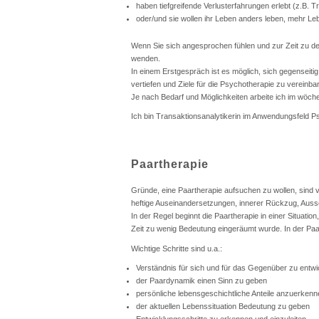
haben tiefgreifende Verlusterfahrungen erlebt (z.B. 
oder/und sie wollen ihr Leben anders leben, mehr Leb
Wenn Sie sich angesprochen fühlen und zur Zeit zu d
wenden.
In einem Erstgespräch ist es möglich, sich gegenseit
vertiefen und Ziele für die Psychotherapie zu vereinba
Je nach Bedarf und Möglichkeiten arbeite ich im wöch
Ich bin Transaktionsanalytikerin im Anwendungsfeld P
Paartherapie
Gründe, eine Paartherapie aufsuchen zu wollen, sind vie
heftige Auseinandersetzungen, innerer Rückzug, A
In der Regel beginnt die Paartherapie in einer Situati
Zeit zu wenig Bedeutung eingeräumt wurde. In der Paa
Wichtige Schritte sind u.a.:
Verständnis für sich und für das Gegenüber zu entwi
der Paardynamik einen Sinn zu geben
persönliche lebensgeschichtliche Anteile anzuerken
der aktuellen Lebenssituation Bedeutung zu geben