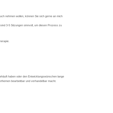
ruch nehmen wollen, können Sie sich gerne an mich
 sind 3-5 Sitzungen sinnvoll, um diesen Prozess zu
herapie.
h angehäuft haben oder den Entwicklungswünschen lange
aarthemen bearbeitbar und verhandelbar macht.