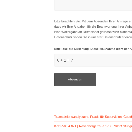
Bitte beachten Sie: Mit dem Absenden Ihrer Anfrage er
dass wir Ihre Angaben für die Beantwortung Ihrer An
Eine Weitergabe an Dritte findet grundsätzlich nicht st
Datenschutz finden Sie in unserer
Datenschutzerklär
Bitte löse die Gleichung. Diese Maßnahme dient de
6 + 1 = ?
Transaktionsanalytische Praxis für Supervision, Coa
0711-50 54 871 | Rosenbergstraße 178 | 70193 Stuttg