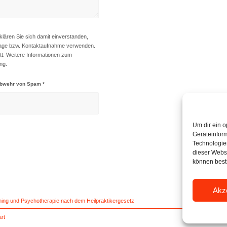
klären Sie sich damit einverstanden,
frage bzw. Kontaktaufnahme verwenden.
att. Weitere Informationen zum
ung
.
r Abwehr von Spam
*
Um dir ein o
Geräteinfor
Technologien
dieser Websi
können best
Akz
ching und Psychotherapie nach dem Heilpraktikergesetz
art